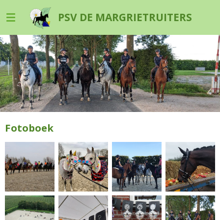
Ga
PSV DE MARGRIETRUITERS
direct
naar
de
hoofdinhoud
Fotoboek