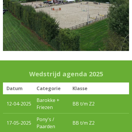
Wedstrijd agenda 2025
Datum
Categorie
Klasse
Barokke +
12-04-2025
BB t/m Z2
Friezen
Pony's /
17-05-2025
BB t/m Z2
Paarden