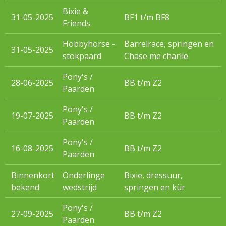
Bixie &
31-05-2025
BF1 t/m BF8
Friends
Hobbyhorse -
Barrelrace, springen en
31-05-2025
stokpaard
Chase me charlie
Pony's /
28-06-2025
BB t/m Z2
Paarden
Pony's /
19-07-2025
BB t/m Z2
Paarden
Pony's /
16-08-2025
BB t/m Z2
Paarden
Binnenkort
Onderlinge
Bixie, dressuur,
bekend
wedstrijd
springen en kür
Pony's /
27-09-2025
BB t/m Z2
Paarden