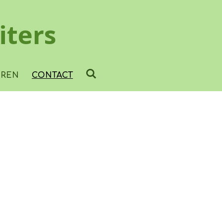
iters
OREN
CONTACT