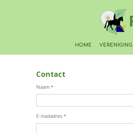
Ga
direct
naar
de
hoofdinhoud
HOME
VERENIGIN
Contact
Naam *
E-mailadres *